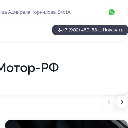
ица Адмирала Корнилова, 54с1А
+7 (902) 469-68-...
Показать
 Мотор-РФ