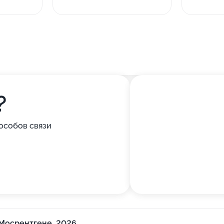
?
особов связи
 Мосрентгене, 2026